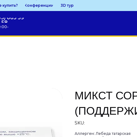
е купить?
Конференции
3D тур
95) 663 59
58
9:00-
МИКСТ СО
(ПОДДЕРЖ
SKU:
Аллерген: Лебеда татарская