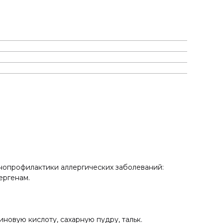
унопрофилактики аллергических заболеваний:
ергенам.
новую кислоту, сахарную пудру, тальк.