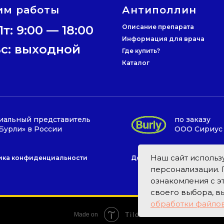
им работы
Антиполлин
т: 9:00 — 18:00
Описание препарата
Информация для врача
Вс: выходной
Где купить?
Каталог
альный представитель
по заказу
Бурли» в России
ООО Сириус
Наш сайт использу
ика конфиденциальности
Договор оферты
персонализации. 
ознакомления с 
своего выбора, в
обработки файлов
Tilda
Made on