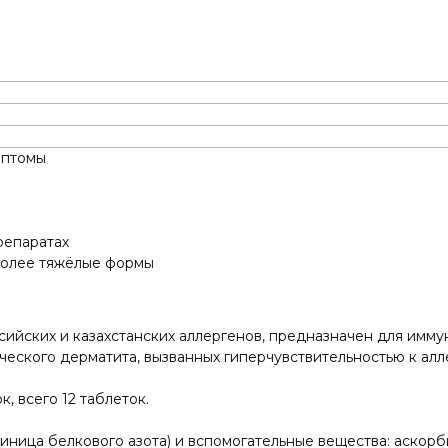
мптомы
репаратах
более тяжёлые формы
сийских и казахстанских аллергенов, предназначен для имм
ческого дерматита, вызванных гиперчувствительностью к алл
, всего 12 таблеток.
ница белкового азота) и вспомогательные вещества: аскорби