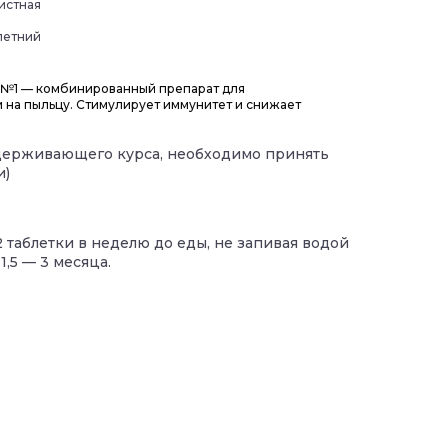
истная
летний
 №1 — комбинированный препарат для
на пыльцу. Стимулирует иммунитет и снижает
ерживающего курса, необходимо принять
и)
 таблетки в неделю до еды, не запивая водой
1,5 — 3 месяца.