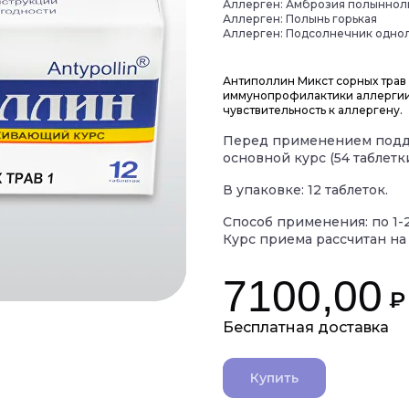
Аллерген: Амброзия полыннол
Аллерген: Полынь горькая
Аллерген: Подсолнечник одно
Антиполлин Микст сорных трав
иммунопрофилактики аллергии 
чувствительность к аллергену.
Перед применением подд
основной курс (54 таблетк
В упаковке: 12 таблеток.
Способ применения: по 1-2
Курс приема рассчитан на 
7100,00
₽
Купить