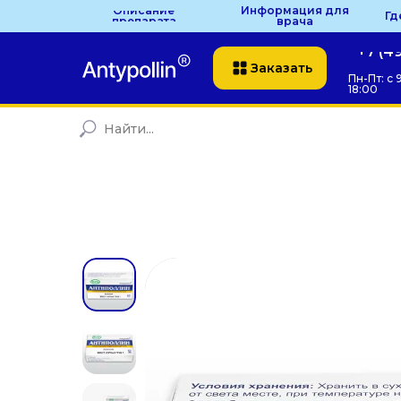
Описание
Информация для
Гд
препарата
врача
+7 (4
Заказать
Пн-Пт: с 
18:00