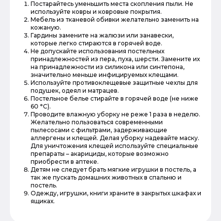
Постарайтесь уменьшить места скопления пыли. Не
используйте ковры и ковровые покрытия.
Мебель из тканевой обивки желательно заменить на
кожаную.
Гардины замените на жалюзи или занавески,
которые легко стираются в горячей воде.
Не допускайте использования постельных
принадлежностей из пера, пуха, шерсти. Замените их
на принадлежности из силикона или синтепона,
значительно меньше инфицируемых клещами.
Используйте противоклещевые защитные чехлы для
подушек, одеял и матрацев.
Постельное белье стирайте в горячей воде (не ниже
60 °С).
Проводите влажную уборку не реже 1 раза в неделю.
Желательно пользоваться современными
пылесосами с фильтрами, задерживающие
аллергены и клещей. Делая уборку надевайте маску.
Для уничтожения клещей используйте специальные
препараты – акарициды, которые возможно
приобрести в аптеке.
Детям не следует брать мягкие игрушки в постель, а
так же пускать домашних животных в спальню и
постель.
Одежду, игрушки, книги храните в закрытых шкафах и
ящиках.