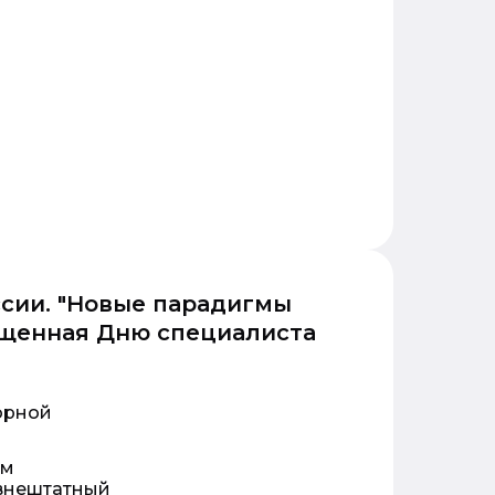
сии. "Новые парадигмы
ященная Дню специалиста
орной
ем
 внештатный