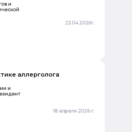
гов и
ической
23.04.2026г.
тике аллерголога
ии и
езидент
18 апреля 2026 г.