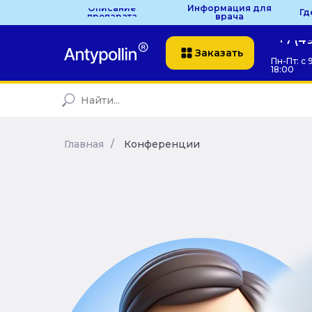
Описание
Информация для
Гд
препарата
врача
+7 (4
Заказать
Пн-Пт: с 
18:00
Главная
/
Конференции