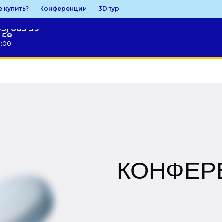
е купить?
Конференции
3D тур
95) 663 59
58
9:00-
КОНФЕР