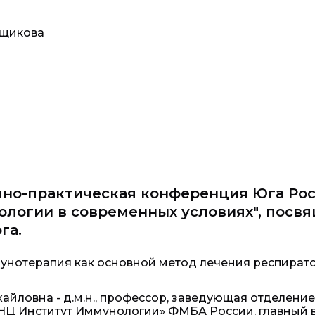
рщикова
но-практическая конференция Юга Рос
ологии в современных условиях", посв
га.
унотерапия как основной метод лечения респират
айловна - д.м.н., профессор, заведующая отделени
НЦ Институт Иммунологии» ФМБА России, главный