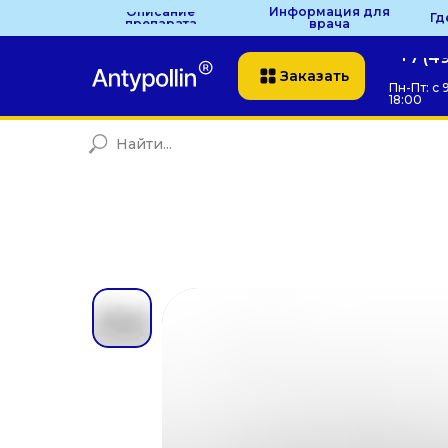
Описание
Информация для
Гд
препарата
врача
+7 (4
Заказать
Пн-Пт: с 
18:00