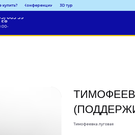
е купить?
Конференции
3D тур
95) 663 59
58
9:00-
ТИМОФЕЕВ
(ПОДДЕРЖ
Тимофеевка луговая